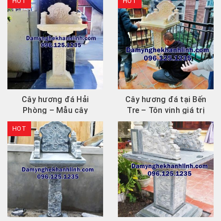
HOT
HOT
Cây hương đá Hải
Cây hương đá tại Bến
Phòng – Mẫu cây
Tre – Tôn vinh giá trị
hương đá vàng đẹp,...
tâm linh giữa...
HOT