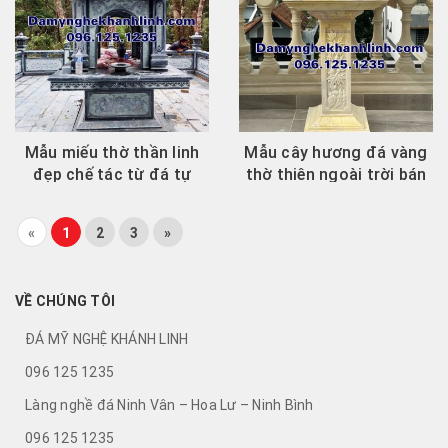
Mẫu miếu thờ thần linh
Mẫu cây hương đá vàng
đẹp chế tác từ đá tự
thờ thiên ngoài trời bán
nhiên cao cấp
tại Sài Gòn
«
1
2
3
»
VỀ CHÚNG TÔI
ĐÁ MỸ NGHỆ KHÁNH LINH
096 125 1235
Làng nghề đá Ninh Vân – Hoa Lư – Ninh Bình
096 125 1235