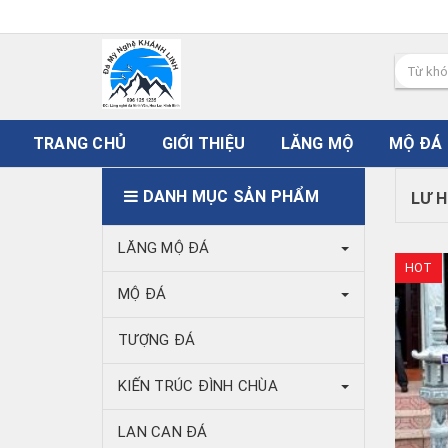
TRANG CHỦ
GIỚI THIỆU
LĂNG MỘ
MỘ ĐÁ
DANH MỤC SẢN PHẨM
LƯ 
LĂNG MỘ ĐÁ
HOT
MỘ ĐÁ
TƯỢNG ĐÁ
KIẾN TRÚC ĐÌNH CHÙA
LAN CAN ĐÁ