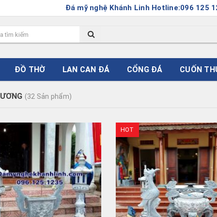
Đá mỹ nghệ Khánh Linh Hotline:096 125 1235.
ĐỒ THỜ
LAN CAN ĐÁ
CỔNG ĐÁ
CUỐN TH
HƯƠNG
(32 Sản phẩm)
HOT