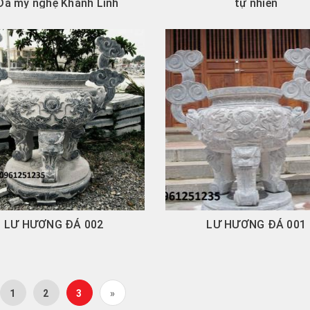
 Đá mỹ nghệ Khánh Linh
tự nhiên
LƯ HƯƠNG ĐÁ 002
LƯ HƯƠNG ĐÁ 001
1
2
3
»