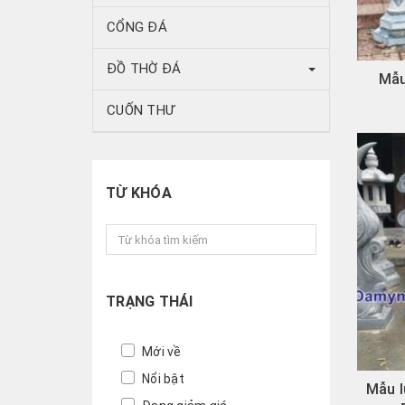
CỔNG ĐÁ
ĐỒ THỜ ĐÁ
Mẫu
CUỐN THƯ
TỪ KHÓA
TRẠNG THÁI
Mới về
Nổi bật
Mẫu l