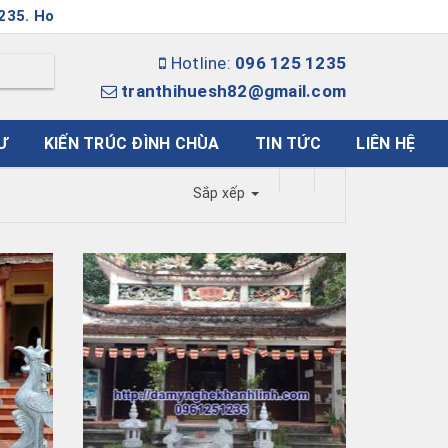
 Hoặc Email: tranthihuesh82@gmail.com
Hotline:
096 125 1235
tranthihuesh82@gmail.com
Ư
KIẾN TRÚC ĐÌNH CHÙA
TIN TỨC
LIÊN HỆ
Sắp xếp