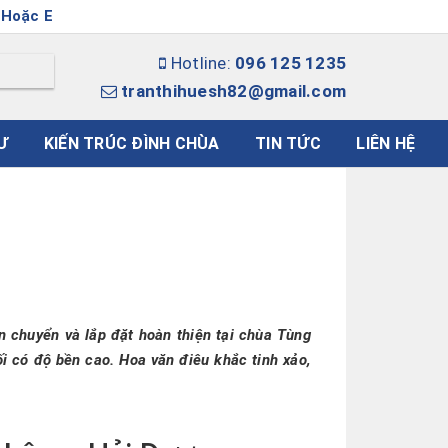
tranthihuesh82@gmail.com
Hotline:
096 125 1235
tranthihuesh82@gmail.com
Ư
KIẾN TRÚC ĐÌNH CHÙA
TIN TỨC
LIÊN HỆ
n chuyển và lắp đặt hoàn thiện tại chùa Tùng
i có độ bền cao. Hoa văn điêu khắc tinh xảo,