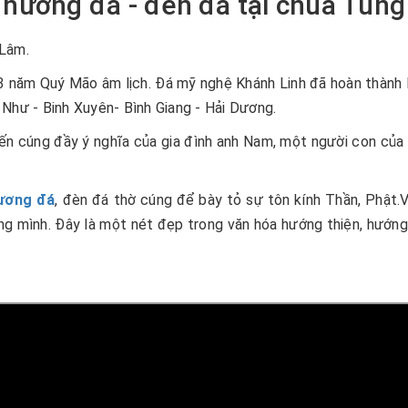
ư hương đá - đèn đá tại chùa Tùn
 Lâm.
 năm Quý Mão âm lịch. Đá mỹ nghệ Khánh Linh đã hoàn thành lắ
Như - Binh Xuyên- Bình Giang - Hải Dương.
iến cúng đầy ý nghĩa của gia đình anh Nam, một người con của 
hương đá
, đèn đá thờ cúng để bày tỏ sự tôn kính Thần, Phật
ng mình. Đây là một nét đẹp trong văn hóa hướng thiện, hướng