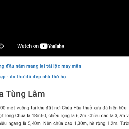
ng đầu năm mang lại tài lộc may mắn
ẹp - án thư đá đẹp nhà thờ họ
hùa Tùng Lâm
000 mét vuông tại khu đất nơi Chùa Hậu thuở xưa đã hiện hữu.
t lòng Chùa là 18m60, chiều rộng là 6,2m. Chiều cao là 3,7m 
hiều ngang là 5,40m. Nền chùa cao 1,30m, hè rộng 1,2m. Tư