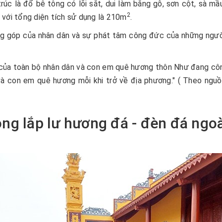
úc là đổ bê tông có lõi sắt, dui làm bằng gỗ, sơn cột, sà mầu
2
với tổng diện tích sử dụng là 210m
.
 góp của nhân dân và sự phát tâm công đức của những người
ủa toàn bộ nhân dân và con em quê hương thôn Như đang công 
và con em quê hương mỗi khi trở về địa phương." ( Theo nguồ
ông lắp lư hương đá - đèn đá ngoài