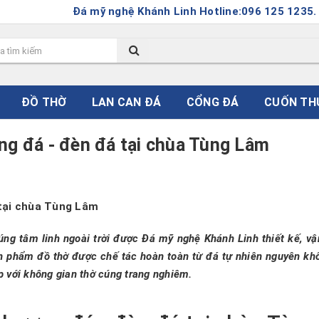
á mỹ nghệ Khánh Linh Hotline:096 125 1235. Hoặc Email: 
ĐỒ THỜ
LAN CAN ĐÁ
CỔNG ĐÁ
CUỐN TH
ng đá - đèn đá tại chùa Tùng Lâm
á tại chùa Tùng Lâm
ng tâm linh ngoài trời được Đá mỹ nghệ Khánh Linh thiết kế, vậ
n phẩm đồ thờ được chế tác hoàn toàn từ đá tự nhiên nguyên khố
p với không gian thờ cúng trang nghiêm.