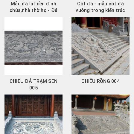
Mẫu đá lát nền đình
Cột đá - mẫu cột đá
chùa,nhà thờ họ - Đá
vuông trong kiến trúc
mỹ nghệ Khánh...
nhà thờ họ
CHIẾU ĐÁ TRẠM SEN
CHIẾU RỒNG 004
005