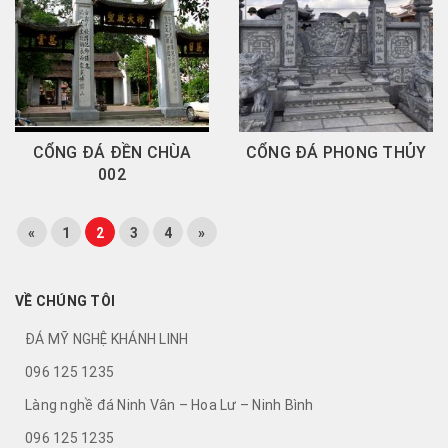
CỔNG ĐÁ ĐỀN CHÙA
CỔNG ĐÁ PHONG THỦY
002
«
1
2
3
4
»
VỀ CHÚNG TÔI
ĐÁ MỸ NGHỆ KHÁNH LINH
096 125 1235
Làng nghề đá Ninh Vân – Hoa Lư – Ninh Bình
096 125 1235