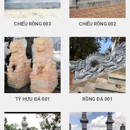
CHIẾU RỒNG 003
CHIẾU RỒNG 002
TỲ HƯU ĐÁ 001
RỒNG ĐÁ 001