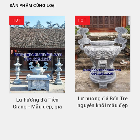
SẢN PHẨM CÙNG LOẠI
HOT
Lư hương đá Cần Thơ
- Vẻ đẹp tâm linh cho
không gian thờ cúng.
Lư hương đá Bến Tre
nguyên khối mẫu đẹp
bền vững theo thời...