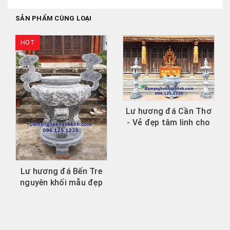
SẢN PHẨM CÙNG LOẠI
HOT
Lư hương đá Cần Thơ
- Vẻ đẹp tâm linh cho
không gian thờ cúng.
Lư hương đá Bến Tre
nguyên khối mẫu đẹp
bền vững theo thời...