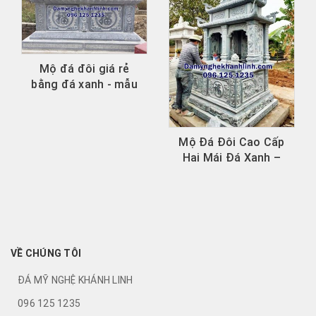
i giá rẻ
anh - mẫu
á xưởng
Mộ Đá Đôi Cao Cấp
Mộ Đá Đôi Hiệ
Hai Mái Đá Xanh –
Mẫu Tam Sơ
Mẫu Đẹp Chuẩn
Xanh Chuẩn 
Phong...
Thủy
VỀ CHÚNG TÔI
ĐÁ MỸ NGHỆ KHÁNH LINH
096 125 1235