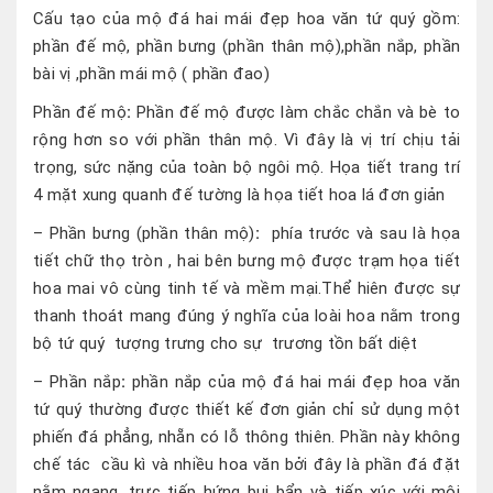
Cấu tạo của mộ đá hai mái đẹp hoa văn tứ quý gồm:
phần đế mộ, phần bưng (phần thân mộ),phần nắp, phần
bài vị ,phần mái mộ ( phần đao)
Phần đế mộ
:
Phần đế mộ được làm chắc chắn và bè to
rộng hơn so với phần thân mộ. Vì đây là vị trí chịu tải
trọng, sức nặng của toàn bộ ngôi mộ. Họa tiết trang trí
4 mặt xung quanh đế tường là họa tiết hoa lá đơn giản
– Phần bưng (phần thân mộ)
:
phía trước và sau là họa
tiết chữ thọ tròn , hai bên bưng mộ được trạm họa tiết
hoa mai vô cùng tinh tế và mềm mại.Thể hiên được sự
thanh thoát mang đúng ý nghĩa của loài hoa nằm trong
bộ tứ quý tượng trưng cho sự trương tồn bất diệt
– Phần nắp
:
phần nắp của mộ đá hai mái đẹp hoa văn
tứ quý thường được thiết kế đơn giản chỉ sử dụng một
phiến đá phẳng, nhẵn có lỗ thông thiên. Phần này không
chế tác cầu kì và nhiều hoa văn bởi đây là phần đá đặt
nằm ngang, trực tiếp hứng bụi bẩn và tiếp xúc với môi