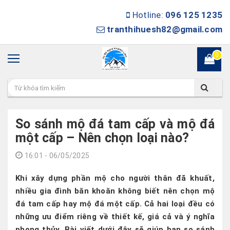
Hotline:
096 125 1235
tranthihuesh82@gmail.com
0
So sánh mộ đá tam cấp và mộ đá
một cấp – Nên chọn loại nào?
16:01 - 06/05/2025
Khi xây dựng phần mộ cho người thân đã khuất,
nhiều gia đình băn khoăn không biết nên chọn
mộ
đá tam cấp
hay
mộ đá một cấp
. Cả hai loại đều có
những ưu điểm riêng về thiết kế, giá cả và ý nghĩa
phong thủy. Bài viết dưới đây sẽ giúp bạn so sánh