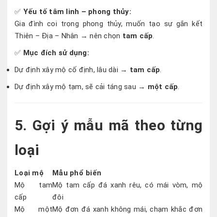
✅
Yếu tố tâm linh – phong thủy:
Gia đình coi trọng phong thủy, muốn tạo sự gắn kết
Thiên – Địa – Nhân → nên chọn
tam cấp
.
✅
Mục đích sử dụng:
Dự định xây mộ cố định, lâu dài →
tam cấp
.
Dự định xây mộ tạm, sẽ cải táng sau →
một cấp
.
5. Gợi ý mẫu mã theo từng
loại
Loại mộ
Mẫu phổ biến
Mộ tam
Mộ tam cấp đá xanh rêu, có mái vòm, mộ
cấp
đôi
Mộ một
Mộ đơn đá xanh không mái, chạm khắc đơn