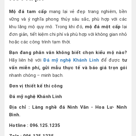
Mộ đá tam cấp
mang lại vẻ đẹp trang nghiêm, bền
vững và ý nghĩa phong thủy sâu sắc, phù hợp với các
khu lăng mộ quy mô. Trong khi đó,
mộ đá một cấp
lại
đơn giản, tiết kiệm chi phí và phù hợp với không gian nhỏ
hoặc các công trình tạm thời.
Bạn đang phân vân không biết chọn kiểu mộ nào?
Hãy liên hệ với
Đá mỹ nghệ Khánh Linh
để được
tư
vấn miễn phí, gửi mẫu thực tế và báo giá trọn gói
nhanh chóng – minh bạch.
Đơn vị thiết kế thi công
Đá mỹ nghệ Khánh Linh
Địa chỉ : Làng nghề đá Ninh Vân - Hoa Lư- Ninh
Bình.
Hotline : 096.125.1235
Zalo : 096.125.1235