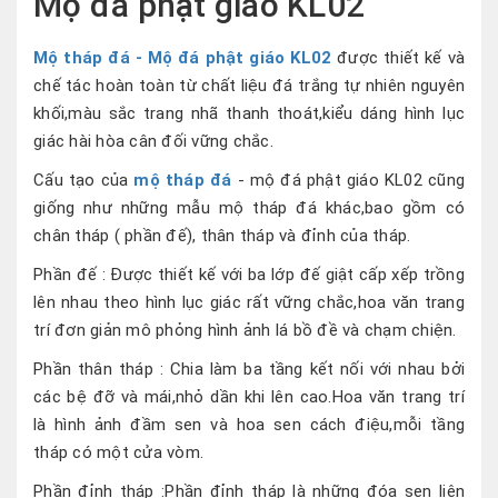
Mộ đá phật giáo KL02
Mộ tháp đá - Mộ đá phật giáo KL02
được thiết kế và
chế tác hoàn toàn từ chất liệu đá trắng tự nhiên nguyên
khối,màu sắc trang nhã thanh thoát,kiểu dáng hình lục
giác hài hòa cân đối vững chắc.
Cấu tạo của
mộ tháp đá
- mộ đá phật giáo KL02 cũng
giống như những mẫu mộ tháp đá khác,bao gồm có
chân tháp ( phần đế), thân tháp và đỉnh của tháp.
Phần đế : Được thiết kế với ba lớp đế giật cấp xếp trồng
lên nhau theo hình lục giác rất vững chắc,hoa văn trang
trí đơn giản mô phỏng hình ảnh lá bồ đề và chạm chiện.
Phần thân tháp : Chia làm ba tầng kết nối với nhau bởi
các bệ đỡ và mái,nhỏ dần khi lên cao.Hoa văn trang trí
là hình ảnh đầm sen và hoa sen cách điệu,mỗi tầng
tháp có một cửa vòm.
Phần đỉnh tháp :Phần đỉnh tháp là những đóa sen liên