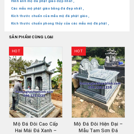
Hình ảnh mộ đá phật giáo đẹp nhât ,
Các mẫu mộ phật giáo bằng đá đẹp nhất ,
Kích thước chuẩn của mẫu mộ đá phật giáo ,
Kích thước chuẩn phong thủy của các mẫu mộ đá phật ,
SẢN PHẨM CÙNG LOẠI
HOT
HOT
o Cấp
Mộ Đá Đôi Hiện Đại –
Mộ đá tròn Cần T
anh –
Mẫu Tam Sơn Đá
đẹp - Đá tự nhiên, 