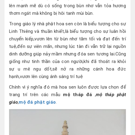
lên mạnh mẽ dù có sống trong bùn nhơ vẫn tỏa hương
thơm ngát mà không bị hôi tanh mùi bùn.
Trong giáo lý nhà phật hoa sen còn là biểu tượng cho sự
Linh Thiêng và thuần khiết,là biểu tượng cho sự luân hồi
chuyển kiếp,vươn lên từ bùn nhơ tăm tối và đạt đến trí
tuệ,đến sự viên mãn, nhưng lúc tàn đi vẫn trữ lại nguồn
dinh dưỡng giúp nảy mầm nhưng đóa sen tương lai.Cũng
giống như tinh thần của con người,khi đã thoát ra khỏi
sự u mê ngu dốt,sẽ nở ra những cánh hoa đức
hạnh,vươn lên cùng ánh sáng trí tuệ
Chính vì ý nghĩa đó mà hoa sen luôn được lựa chọn để
trang trí trên các mẫu
mộ tháp đá
,
mộ tháp phật
giáo
,
mộ đá phật giáo
.