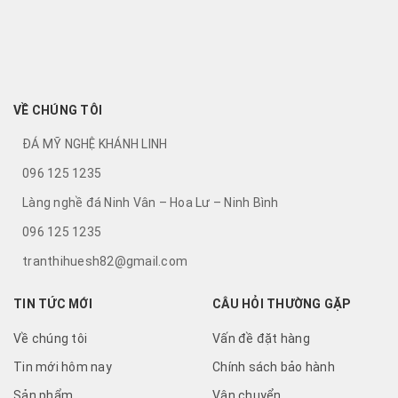
uẩn
Xanh Chuẩn Phong
tốt.
Thủy
VỀ CHÚNG TÔI
ĐÁ MỸ NGHỆ KHÁNH LINH
096 125 1235
Làng nghề đá Ninh Vân – Hoa Lư – Ninh Bình
096 125 1235
tranthihuesh82@gmail.com
TIN TỨC MỚI
CÂU HỎI THƯỜNG GẶP
Về chúng tôi
Vấn đề đặt hàng
Tin mới hôm nay
Chính sách bảo hành
Sản phẩm
Vận chuyển