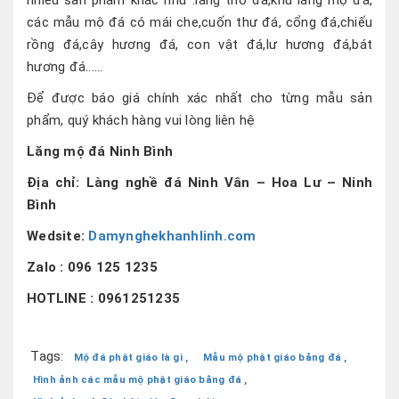
nhiều sản phẩm khác như :lăng thờ đá,khu lăng mộ đá,
các mẫu mộ đá có mái che,cuốn thư đá, cổng đá,chiếu
rồng đá,cây hương đá, con vật đá,lư hương đá,bát
hương đá......
Để được báo giá chính xác nhất cho từng mẫu sản
phẩm, quý khách hàng vui lòng liên hệ
Lăng mộ đá Ninh Bình
Địa chỉ: Làng nghề đá Ninh Vân – Hoa Lư – Ninh
Bình
Wedsite:
Damynghekhanhlinh.com
Zalo : 096 125 1235
HOTLINE : 0961251235
Tags:
Mộ đá phật giáo là gi ,
Mẫu mộ phật giáo bằng đá ,
Hình ảnh các mẫu mộ phật giáo bằng đá ,