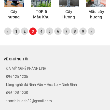
chậu đá
Báo giá
bền, báo
Đẹp, Bền,
điêu
chuẩn,
giá
Giá Tốt
Cây
TOP 5
Cây
Mẫu cây
khắc
Địa chỉ
chuẩn
Tại
hương
Mẫu Khu
Hương
hương
tinh...
uy...
Ninh...
đá tại
Lăng Mộ
Đá Đẹp
đá đẹp
Bến Tre –
Đá Gia
Tại Bình
tại Long
«
1
2
3
4
5
6
7
8
9
»
Tôn vinh
Đình Đẹp
Phước –
An chuẩn
giá trị
– Hợp
Tinh Hoa
phong
tâm linh
Phong
Tâm Linh
thủy.
giữa...
Thủy,
Trong...
Bền...
VỀ CHÚNG TÔI
ĐÁ MỸ NGHỆ KHÁNH LINH
096 125 1235
Làng nghề đá Ninh Vân – Hoa Lư – Ninh Bình
096 125 1235
tranthihuesh82@gmail.com