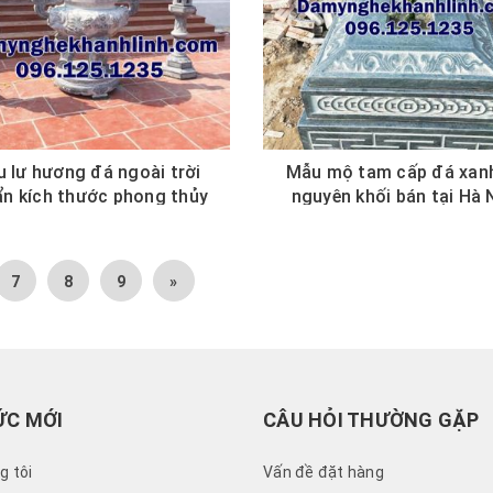
 lư hương đá ngoài trời
Mẫu mộ tam cấp đá xanh
n kích thước phong thủy
nguyên khối bán tại Hà
7
8
9
»
ỨC MỚI
CÂU HỎI THƯỜNG GẶP
g tôi
Vấn đề đặt hàng