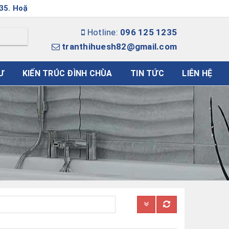
c Email: tranthihuesh82@gmail.com
Hotline:
096 125 1235
tranthihuesh82@gmail.com
Ư
KIẾN TRÚC ĐÌNH CHÙA
TIN TỨC
LIÊN HỆ