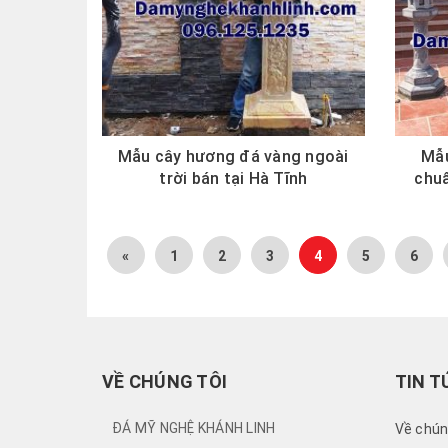
Mẫu cây hương đá vàng ngoài
Mẫu
trời bán tại Hà Tĩnh
chuẩ
«
1
2
3
4
5
6
VỀ CHÚNG TÔI
TIN T
ĐÁ MỸ NGHỆ KHÁNH LINH
Về chún