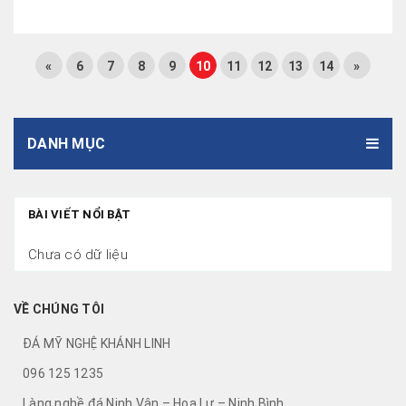
«
6
7
8
9
10
11
12
13
14
»
DANH MỤC
BÀI VIẾT NỔI BẬT
Chưa có dữ liệu
VỀ CHÚNG TÔI
ĐÁ MỸ NGHỆ KHÁNH LINH
096 125 1235
Làng nghề đá Ninh Vân – Hoa Lư – Ninh Bình