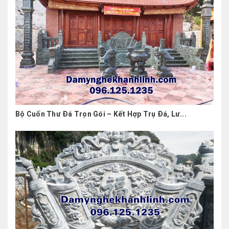
Bộ Cuốn Thư Đá Trọn Gói – Kết Hợp Trụ Đá, Lư...