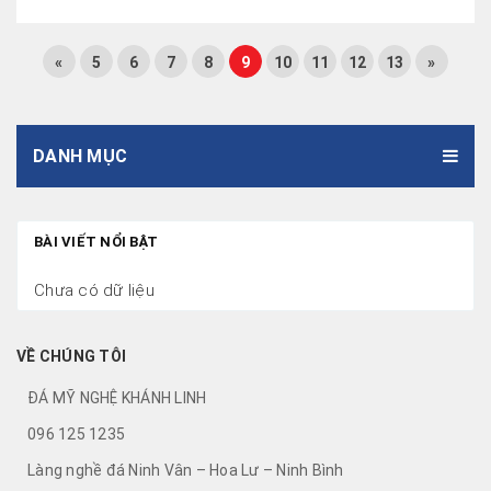
«
5
6
7
8
9
10
11
12
13
»
DANH MỤC
BÀI VIẾT NỔI BẬT
Chưa có dữ liệu
VỀ CHÚNG TÔI
ĐÁ MỸ NGHỆ KHÁNH LINH
096 125 1235
Làng nghề đá Ninh Vân – Hoa Lư – Ninh Bình