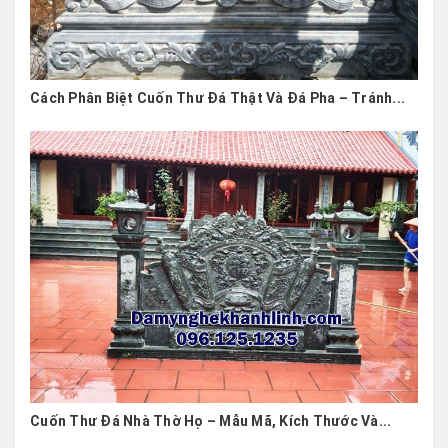
Cách Phân Biệt Cuốn Thư Đá Thật Và Đá Pha – Tránh...
Cuốn Thư Đá Nhà Thờ Họ – Mẫu Mã, Kích Thước Và...